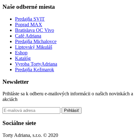
Naše odberné miesta
Predajňa SVIT
Poprad MAX
Bratislava OC Vivo
Café Adriana
Predajňa Michalovce
Liptovský Mikuláš
Eshop
Katalóg
Vyroba TortyAdriana
Predajňa Kežmarok
Newsletter
Prihláste sa k odberu e-mailových informácii o našich novinkách a
akciách
Prihlásiť
Sociálne siete
Torty Adriana, s.r.o. © 2020