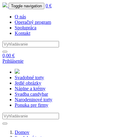
0 €
Toggle navigation
O nás
Operačný program
Spolupráca
Kontakt
0,00 €
Prihlásenie
Svadobné
torty
Jedlé
obrázky
Náplne
a krémy
Svadba
candybar
Narodeninové
torty
Ponuka
pre firmy
Domov