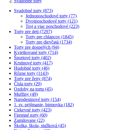
Svadobné torty
Svadobné torty (873)
Jednoposchodové torty (77)
Dvojposchodové torty (121)
Troj a viac poschodové (223)
Torty pre deti (7297)
Torty pre chlapcov (1845)
Torty pre dievčatá (1734)
Torty pre dospelých (94)
Kvietkované torty (714)
Športové torty (402)
Krstinové torty (417)
Hudobné torty (46)
Rôzne torty (1143)
Torty pre ženy (874)
Čísla torty (29)
Ozdoby na tortu (45)
Muffiny (49)
Narodeninové torty (154)
1. sv. prijímanie, birmovka (182)
Cirkevné torty (423)
Firemné torty (60)
Zamilovane (22)
Školka, škola, stužková (45)