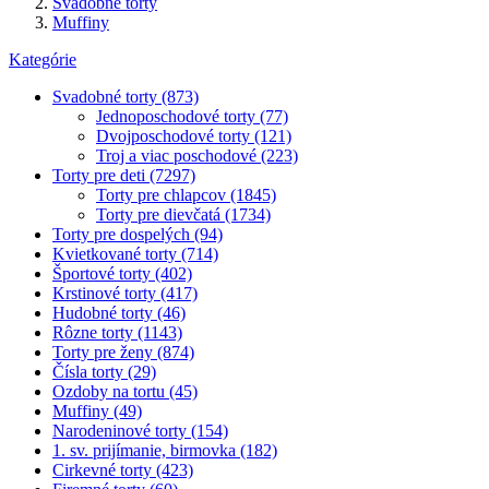
Svadobné torty
Muffiny
Kategórie
Svadobné torty (873)
Jednoposchodové torty (77)
Dvojposchodové torty (121)
Troj a viac poschodové (223)
Torty pre deti (7297)
Torty pre chlapcov (1845)
Torty pre dievčatá (1734)
Torty pre dospelých (94)
Kvietkované torty (714)
Športové torty (402)
Krstinové torty (417)
Hudobné torty (46)
Rôzne torty (1143)
Torty pre ženy (874)
Čísla torty (29)
Ozdoby na tortu (45)
Muffiny (49)
Narodeninové torty (154)
1. sv. prijímanie, birmovka (182)
Cirkevné torty (423)