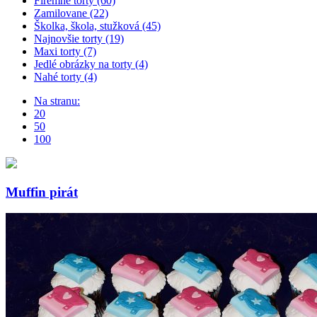
Firemné torty (60)
Zamilovane (22)
Školka, škola, stužková (45)
Najnovšie torty (19)
Maxi torty (7)
Jedlé obrázky na torty (4)
Nahé torty (4)
Na stranu:
20
50
100
Muffin pirát