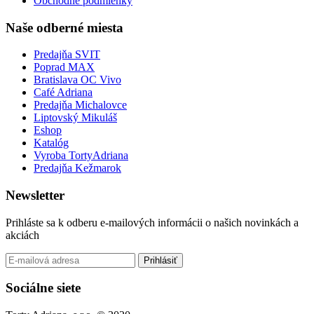
Obchodné podmienky
Naše odberné miesta
Predajňa SVIT
Poprad MAX
Bratislava OC Vivo
Café Adriana
Predajňa Michalovce
Liptovský Mikuláš
Eshop
Katalóg
Vyroba TortyAdriana
Predajňa Kežmarok
Newsletter
Prihláste sa k odberu e-mailových informácii o našich novinkách a
akciách
Prihlásiť
Sociálne siete