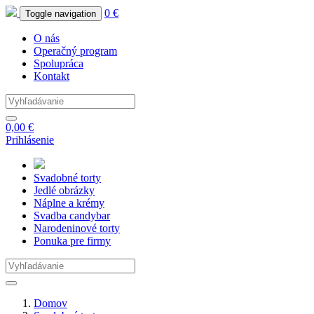
0 €
Toggle navigation
O nás
Operačný program
Spolupráca
Kontakt
0,00 €
Prihlásenie
Svadobné
torty
Jedlé
obrázky
Náplne
a krémy
Svadba
candybar
Narodeninové
torty
Ponuka
pre firmy
Domov