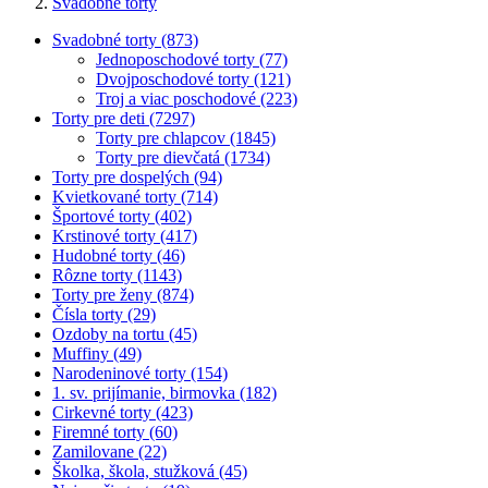
Svadobné torty
Svadobné torty (873)
Jednoposchodové torty (77)
Dvojposchodové torty (121)
Troj a viac poschodové (223)
Torty pre deti (7297)
Torty pre chlapcov (1845)
Torty pre dievčatá (1734)
Torty pre dospelých (94)
Kvietkované torty (714)
Športové torty (402)
Krstinové torty (417)
Hudobné torty (46)
Rôzne torty (1143)
Torty pre ženy (874)
Čísla torty (29)
Ozdoby na tortu (45)
Muffiny (49)
Narodeninové torty (154)
1. sv. prijímanie, birmovka (182)
Cirkevné torty (423)
Firemné torty (60)
Zamilovane (22)
Školka, škola, stužková (45)