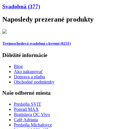
Svadobná (377)
Naposledy prezerané produkty
Trojposchodová svadobná s kvetmi (6231)
Dôležité informácie
Blog
Ako nakupovať
Doprava a platba
Obchodné podmienky
Naše odberné miesta
Predajňa SVIT
Poprad MAX
Bratislava OC Vivo
Café Adriana
Predajňa Michalovce