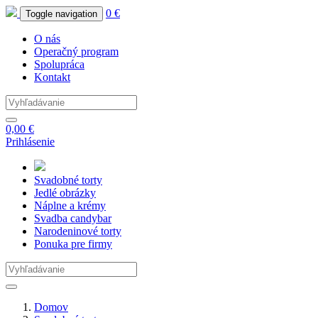
0 €
Toggle navigation
O nás
Operačný program
Spolupráca
Kontakt
0,00 €
Prihlásenie
Svadobné
torty
Jedlé
obrázky
Náplne
a krémy
Svadba
candybar
Narodeninové
torty
Ponuka
pre firmy
Domov