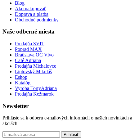
Blog
Ako nakupovať
Doprava a platba
Obchodné podmienky
Naše odberné miesta
Predajňa SVIT
Poprad MAX
Bratislava OC Vivo
Café Adriana
Predajňa Michalovce
Liptovský Mikuláš
Eshop
Katalóg
Vyroba TortyAdriana
Predajňa Kežmarok
Newsletter
Prihláste sa k odberu e-mailových informácii o našich novinkách a
akciách
Prihlásiť