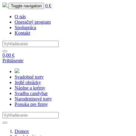
0 €
Toggle navigation
O nás
Operačný program
Spolupráca
Kontakt
0,00 €
Prihlásenie
Svadobné
torty
Jedlé
obrázky
Náplne
a krémy
Svadba
candybar
Narodeninové
torty
Ponuka
pre firmy
Domov