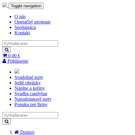
Toggle navigation
O nás
Operačný program
Spolupráca
Kontakt
0,00 €
Prihlásenie
Svadobné
torty
Jedlé
obrázky
Náplne
a krémy
Svadba
candybar
Narodeninové
torty
Ponuka
pre firmy
Domov