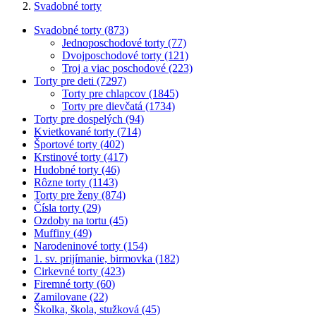
Svadobné torty
Svadobné torty (873)
Jednoposchodové torty (77)
Dvojposchodové torty (121)
Troj a viac poschodové (223)
Torty pre deti (7297)
Torty pre chlapcov (1845)
Torty pre dievčatá (1734)
Torty pre dospelých (94)
Kvietkované torty (714)
Športové torty (402)
Krstinové torty (417)
Hudobné torty (46)
Rôzne torty (1143)
Torty pre ženy (874)
Čísla torty (29)
Ozdoby na tortu (45)
Muffiny (49)
Narodeninové torty (154)
1. sv. prijímanie, birmovka (182)
Cirkevné torty (423)
Firemné torty (60)
Zamilovane (22)
Školka, škola, stužková (45)