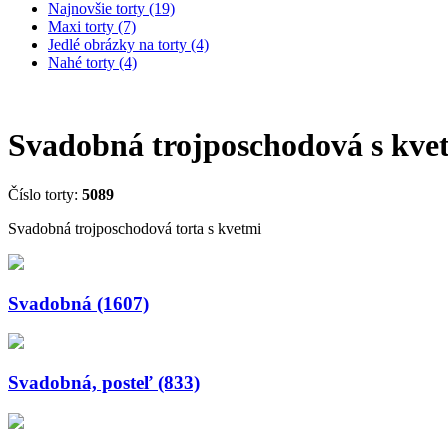
Najnovšie torty (19)
Maxi torty (7)
Jedlé obrázky na torty (4)
Nahé torty (4)
Svadobná trojposchodová s kve
Číslo torty:
5089
Svadobná trojposchodová torta s kvetmi
Svadobná (1607)
Svadobná, posteľ (833)