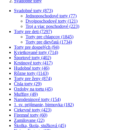
Svadobné torty
Svadobné torty (873)
Jednoposchodové torty (77)
Dvojposchodové torty (121)
Troj a viac poschodové (223)
Torty pre deti (7297)
Torty pre chlapcov (1845)
Torty pre dievčatá (1734)
Torty pre dospelých (94)
Kvietkované torty (714)
Športové torty (402)
Krstinové torty (417)
Hudobné torty (46)
Rôzne torty (1143)
Torty pre ženy (874)
Čísla torty (29)
Ozdoby na tortu (45)
Muffiny (49)
Narodeninové torty (154)
1. sv. prijímanie, birmovka (182)
Cirkevné torty (423)
Firemné torty (60)
Zamilovane (22)
Školka, škola, stužková (45)