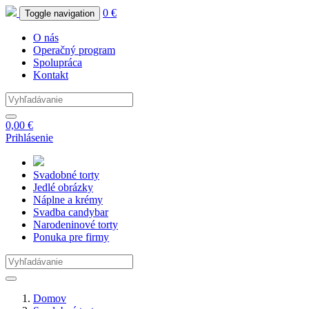
0 €
Toggle navigation
O nás
Operačný program
Spolupráca
Kontakt
0,00 €
Prihlásenie
Svadobné
torty
Jedlé
obrázky
Náplne
a krémy
Svadba
candybar
Narodeninové
torty
Ponuka
pre firmy
Domov