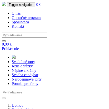
0 €
Toggle navigation
O nás
Operačný program
Spolupráca
Kontakt
0,00 €
Prihlásenie
Svadobné
torty
Jedlé
obrázky
Náplne
a krémy
Svadba
candybar
Narodeninové
torty
Ponuka
pre firmy
Domov