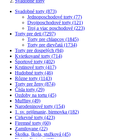
Svadobné torty
Svadobné torty (873)
Jednoposchodové torty (77)
Dvojposchodové torty (121)
Troj a viac poschodové (223)
Torty pre deti (7297)
Torty pre chlapcov (1845)
Torty pre dievčatá (1734)
Torty pre dospelých (94)
Kvietkované torty (714)
Športové torty (402)
Krstinové torty (417)
Hudobné torty (46)
Rôzne torty (1143)
Torty pre ženy (874)
Čísla torty (29)
Ozdoby na tortu (45)
Muffiny (49)
Narodeninové torty (154)
1. sv. prijímanie, birmovka (182)
Cirkevné torty (423)
Firemné torty (60)
Zamilovane (22)
Školka, škola, stužková (45)