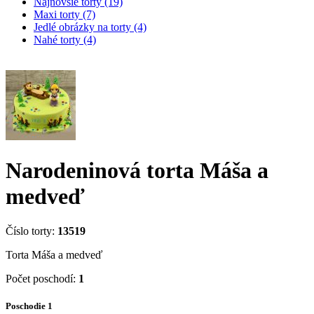
Najnovšie torty (19)
Maxi torty (7)
Jedlé obrázky na torty (4)
Nahé torty (4)
Narodeninová torta Máša a
medveď
Číslo torty:
13519
Torta Máša a medveď
Počet poschodí:
1
Poschodie 1