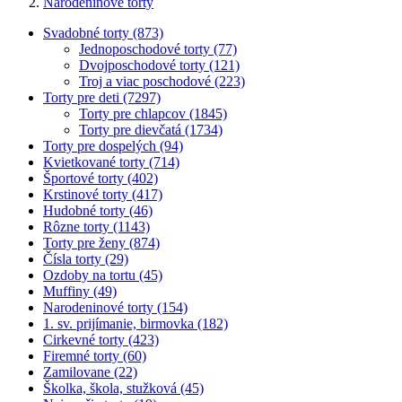
Narodeninové torty
Svadobné torty (873)
Jednoposchodové torty (77)
Dvojposchodové torty (121)
Troj a viac poschodové (223)
Torty pre deti (7297)
Torty pre chlapcov (1845)
Torty pre dievčatá (1734)
Torty pre dospelých (94)
Kvietkované torty (714)
Športové torty (402)
Krstinové torty (417)
Hudobné torty (46)
Rôzne torty (1143)
Torty pre ženy (874)
Čísla torty (29)
Ozdoby na tortu (45)
Muffiny (49)
Narodeninové torty (154)
1. sv. prijímanie, birmovka (182)
Cirkevné torty (423)
Firemné torty (60)
Zamilovane (22)
Školka, škola, stužková (45)