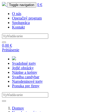
0 €
Toggle navigation
O nás
Operačný program
Spolupráca
Kontakt
0,00 €
Prihlásenie
Svadobné
torty
Jedlé
obrázky
Náplne
a krémy
Svadba
candybar
Narodeninové
torty
Ponuka
pre firmy
Domov