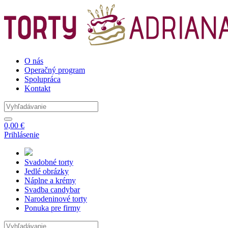
O nás
Operačný program
Spolupráca
Kontakt
0,00 €
Prihlásenie
Svadobné
torty
Jedlé
obrázky
Náplne
a krémy
Svadba
candybar
Narodeninové
torty
Ponuka
pre firmy