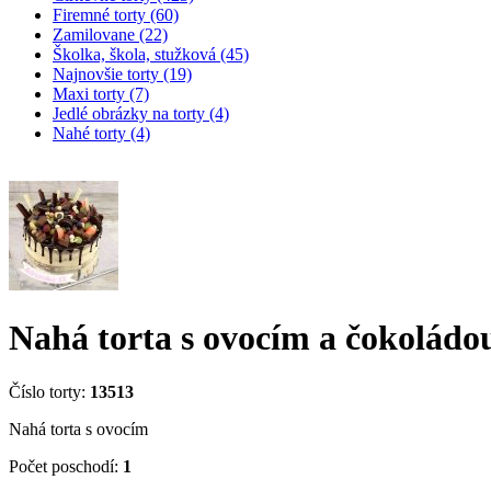
Firemné torty (60)
Zamilovane (22)
Školka, škola, stužková (45)
Najnovšie torty (19)
Maxi torty (7)
Jedlé obrázky na torty (4)
Nahé torty (4)
Nahá torta s ovocím a čokoládo
Číslo torty:
13513
Nahá torta s ovocím
Počet poschodí:
1