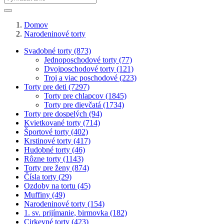
Domov
Narodeninové torty
Svadobné torty (873)
Jednoposchodové torty (77)
Dvojposchodové torty (121)
Troj a viac poschodové (223)
Torty pre deti (7297)
Torty pre chlapcov (1845)
Torty pre dievčatá (1734)
Torty pre dospelých (94)
Kvietkované torty (714)
Športové torty (402)
Krstinové torty (417)
Hudobné torty (46)
Rôzne torty (1143)
Torty pre ženy (874)
Čísla torty (29)
Ozdoby na tortu (45)
Muffiny (49)
Narodeninové torty (154)
1. sv. prijímanie, birmovka (182)
Cirkevné torty (423)