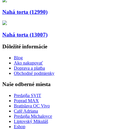
Nahá torta (12990)
Nahá torta (13007)
Dôležité informácie
Blog
Ako nakupovať
Doprava a platba
Obchodné podmienky
Naše odberné miesta
Predajňa SVIT
Poprad MAX
Bratislava OC Vivo
Café Adriana
Predajňa Michalovce
Liptovský Mikuláš
Eshop