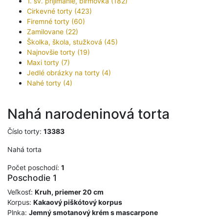
1. sv. prijímanie, birmovka (182)
Cirkevné torty (423)
Firemné torty (60)
Zamilovane (22)
Školka, škola, stužková (45)
Najnovšie torty (19)
Maxi torty (7)
Jedlé obrázky na torty (4)
Nahé torty (4)
Nahá narodeninová torta
Číslo torty:
13383
Nahá torta
Počet poschodí:
1
Poschodie 1
Veľkosť:
Kruh, priemer 20 cm
Korpus:
Kakaový piškótový korpus
Plnka:
Jemný smotanový krém s mascarpone