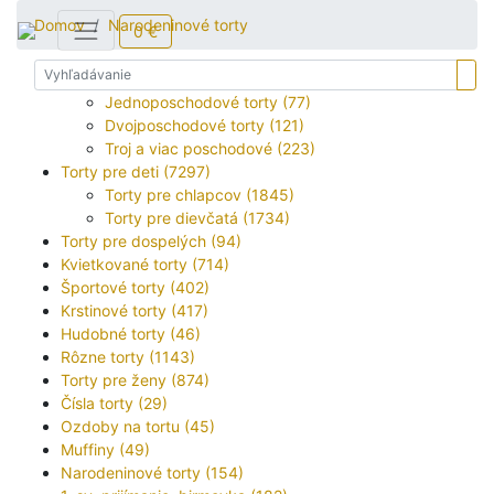
Toggle navigation
Domov
Narodeninové torty
0 €
Svadobné torty (873)
Jednoposchodové torty (77)
Dvojposchodové torty (121)
Troj a viac poschodové (223)
Torty pre deti (7297)
Torty pre chlapcov (1845)
Torty pre dievčatá (1734)
Torty pre dospelých (94)
Kvietkované torty (714)
Športové torty (402)
Krstinové torty (417)
Hudobné torty (46)
Rôzne torty (1143)
Torty pre ženy (874)
Čísla torty (29)
Ozdoby na tortu (45)
Muffiny (49)
Narodeninové torty (154)