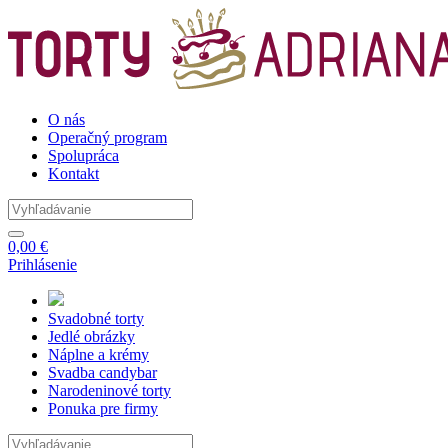
O nás
Operačný program
Spolupráca
Kontakt
0,00 €
Prihlásenie
Svadobné
torty
Jedlé
obrázky
Náplne
a krémy
Svadba
candybar
Narodeninové
torty
Ponuka
pre firmy