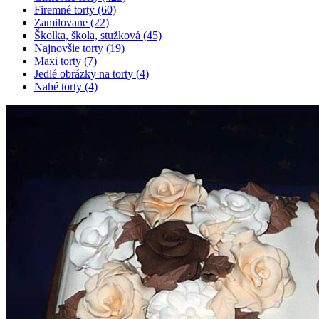
Firemné torty (60)
Zamilovane (22)
Školka, škola, stužková (45)
Najnovšie torty (19)
Maxi torty (7)
Jedlé obrázky na torty (4)
Nahé torty (4)