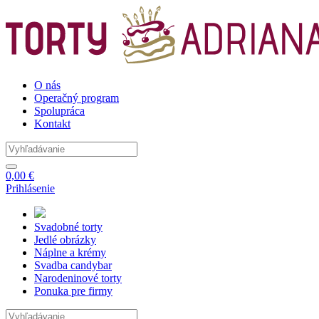
O nás
Operačný program
Spolupráca
Kontakt
0,00 €
Prihlásenie
Svadobné
torty
Jedlé
obrázky
Náplne
a krémy
Svadba
candybar
Narodeninové
torty
Ponuka
pre firmy