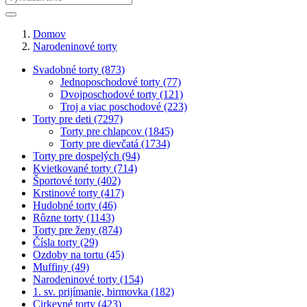
Domov
Narodeninové torty
Svadobné torty (873)
Jednoposchodové torty (77)
Dvojposchodové torty (121)
Troj a viac poschodové (223)
Torty pre deti (7297)
Torty pre chlapcov (1845)
Torty pre dievčatá (1734)
Torty pre dospelých (94)
Kvietkované torty (714)
Športové torty (402)
Krstinové torty (417)
Hudobné torty (46)
Rôzne torty (1143)
Torty pre ženy (874)
Čísla torty (29)
Ozdoby na tortu (45)
Muffiny (49)
Narodeninové torty (154)
1. sv. prijímanie, birmovka (182)
Cirkevné torty (423)