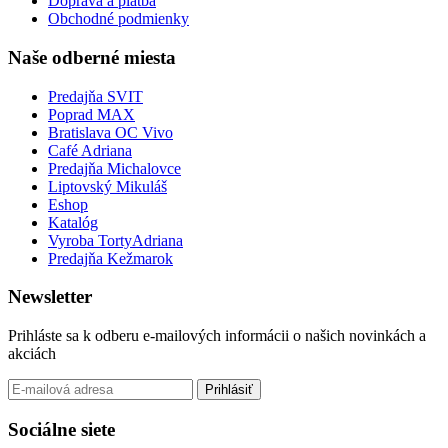
Doprava a platba
Obchodné podmienky
Naše odberné miesta
Predajňa SVIT
Poprad MAX
Bratislava OC Vivo
Café Adriana
Predajňa Michalovce
Liptovský Mikuláš
Eshop
Katalóg
Vyroba TortyAdriana
Predajňa Kežmarok
Newsletter
Prihláste sa k odberu e-mailových informácii o našich novinkách a
akciách
Prihlásiť
Sociálne siete