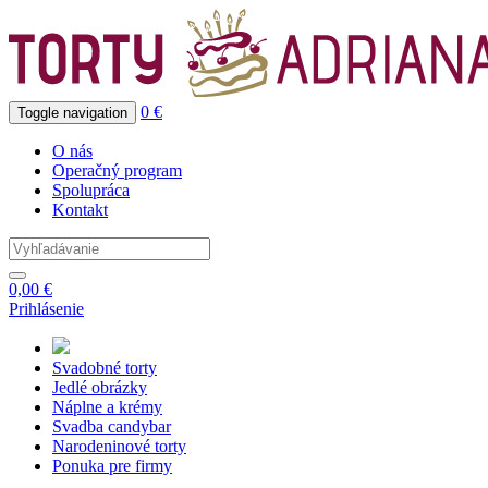
0 €
Toggle navigation
O nás
Operačný program
Spolupráca
Kontakt
0,00 €
Prihlásenie
Svadobné
torty
Jedlé
obrázky
Náplne
a krémy
Svadba
candybar
Narodeninové
torty
Ponuka
pre firmy