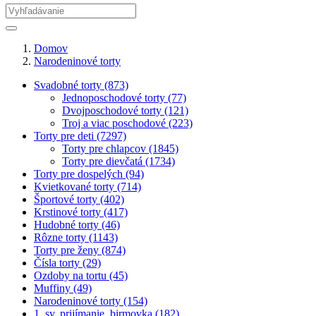
Domov
Narodeninové torty
Svadobné torty (873)
Jednoposchodové torty (77)
Dvojposchodové torty (121)
Troj a viac poschodové (223)
Torty pre deti (7297)
Torty pre chlapcov (1845)
Torty pre dievčatá (1734)
Torty pre dospelých (94)
Kvietkované torty (714)
Športové torty (402)
Krstinové torty (417)
Hudobné torty (46)
Rôzne torty (1143)
Torty pre ženy (874)
Čísla torty (29)
Ozdoby na tortu (45)
Muffiny (49)
Narodeninové torty (154)
1. sv. prijímanie, birmovka (182)