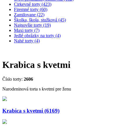
Cirkevné torty (423)
Firemné torty (60)
Zamilovane (22)
Školka, škola, stužková (45)
Najnovšie torty (19)
Maxi torty (7)
Jedlé obrázky na torty (4)
Nahé torty (4)
Krabica s kvetmi
Číslo torty:
2606
Narodeninová torta s kvetmi pre ženu
Krabica s kvetmi (6169)