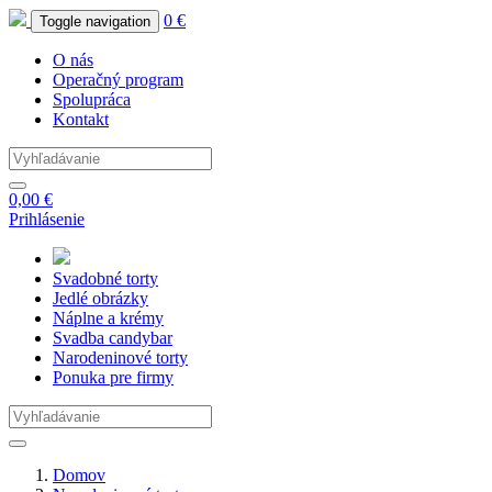
0 €
Toggle navigation
O nás
Operačný program
Spolupráca
Kontakt
0,00 €
Prihlásenie
Svadobné
torty
Jedlé
obrázky
Náplne
a krémy
Svadba
candybar
Narodeninové
torty
Ponuka
pre firmy
Domov