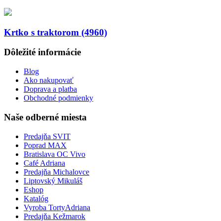
Krtko s traktorom (4960)
Dôležité informácie
Blog
Ako nakupovať
Doprava a platba
Obchodné podmienky
Naše odberné miesta
Predajňa SVIT
Poprad MAX
Bratislava OC Vivo
Café Adriana
Predajňa Michalovce
Liptovský Mikuláš
Eshop
Katalóg
Vyroba TortyAdriana
Predajňa Kežmarok