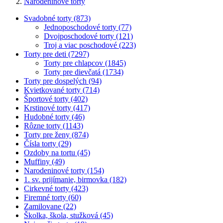
Narodeninové torty
Svadobné torty (873)
Jednoposchodové torty (77)
Dvojposchodové torty (121)
Troj a viac poschodové (223)
Torty pre deti (7297)
Torty pre chlapcov (1845)
Torty pre dievčatá (1734)
Torty pre dospelých (94)
Kvietkované torty (714)
Športové torty (402)
Krstinové torty (417)
Hudobné torty (46)
Rôzne torty (1143)
Torty pre ženy (874)
Čísla torty (29)
Ozdoby na tortu (45)
Muffiny (49)
Narodeninové torty (154)
1. sv. prijímanie, birmovka (182)
Cirkevné torty (423)
Firemné torty (60)
Zamilovane (22)
Školka, škola, stužková (45)