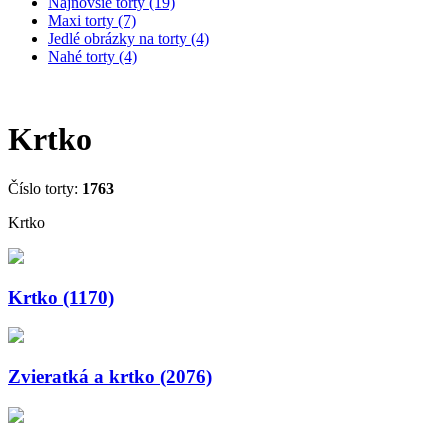
Najnovšie torty (19)
Maxi torty (7)
Jedlé obrázky na torty (4)
Nahé torty (4)
Krtko
Číslo torty:
1763
Krtko
Krtko (1170)
Zvieratká a krtko (2076)