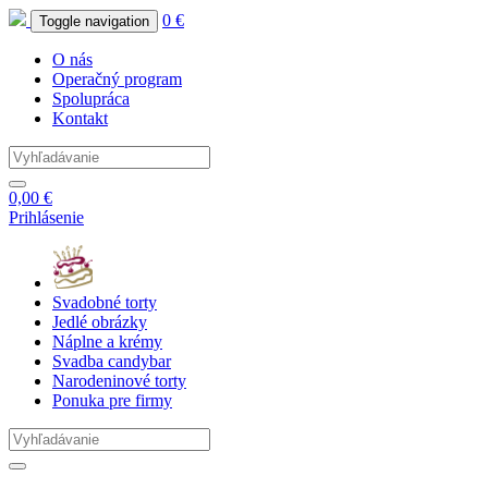
0 €
Toggle navigation
O nás
Operačný program
Spolupráca
Kontakt
0,00 €
Prihlásenie
Svadobné
torty
Jedlé
obrázky
Náplne
a krémy
Svadba
candybar
Narodeninové
torty
Ponuka
pre firmy