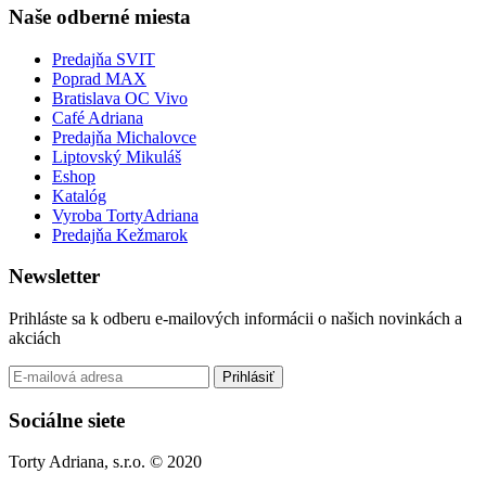
Naše odberné miesta
Predajňa SVIT
Poprad MAX
Bratislava OC Vivo
Café Adriana
Predajňa Michalovce
Liptovský Mikuláš
Eshop
Katalóg
Vyroba TortyAdriana
Predajňa Kežmarok
Newsletter
Prihláste sa k odberu e-mailových informácii o našich novinkách a
akciách
Prihlásiť
Sociálne siete
Torty Adriana, s.r.o. © 2020