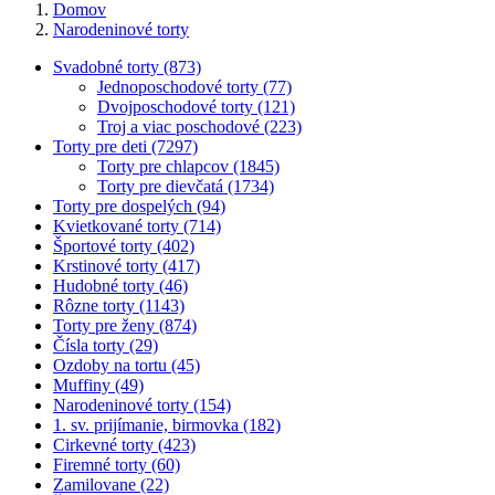
Domov
Narodeninové torty
Svadobné torty (873)
Jednoposchodové torty (77)
Dvojposchodové torty (121)
Troj a viac poschodové (223)
Torty pre deti (7297)
Torty pre chlapcov (1845)
Torty pre dievčatá (1734)
Torty pre dospelých (94)
Kvietkované torty (714)
Športové torty (402)
Krstinové torty (417)
Hudobné torty (46)
Rôzne torty (1143)
Torty pre ženy (874)
Čísla torty (29)
Ozdoby na tortu (45)
Muffiny (49)
Narodeninové torty (154)
1. sv. prijímanie, birmovka (182)
Cirkevné torty (423)
Firemné torty (60)
Zamilovane (22)