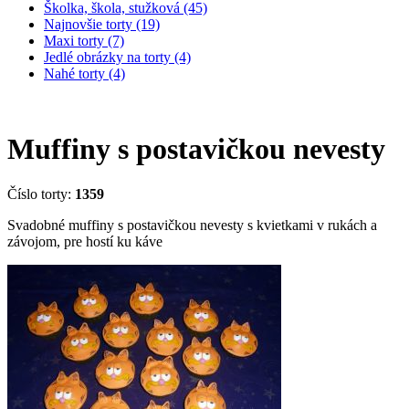
Školka, škola, stužková (45)
Najnovšie torty (19)
Maxi torty (7)
Jedlé obrázky na torty (4)
Nahé torty (4)
Muffiny s postavičkou nevesty
Číslo torty:
1359
Svadobné muffiny s postavičkou nevesty s kvietkami v rukách a
závojom, pre hostí ku káve