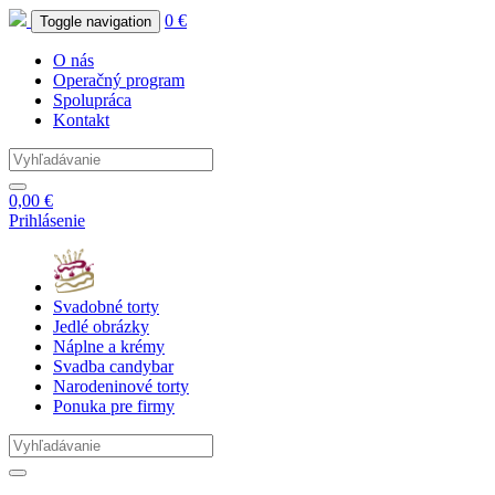
0 €
Toggle navigation
O nás
Operačný program
Spolupráca
Kontakt
0,00 €
Prihlásenie
Svadobné
torty
Jedlé
obrázky
Náplne
a krémy
Svadba
candybar
Narodeninové
torty
Ponuka
pre firmy