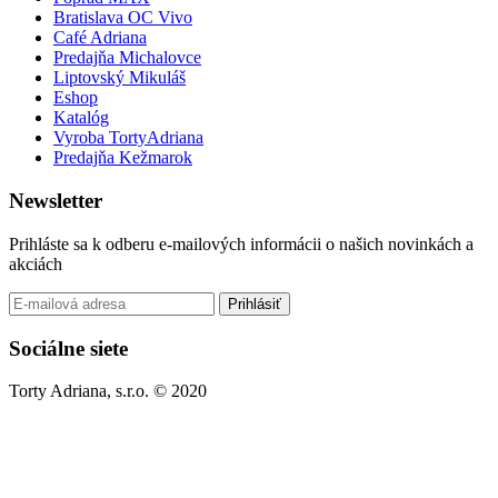
Bratislava OC Vivo
Café Adriana
Predajňa Michalovce
Liptovský Mikuláš
Eshop
Katalóg
Vyroba TortyAdriana
Predajňa Kežmarok
Newsletter
Prihláste sa k odberu e-mailových informácii o našich novinkách a
akciách
Prihlásiť
Sociálne siete
Torty Adriana, s.r.o. © 2020