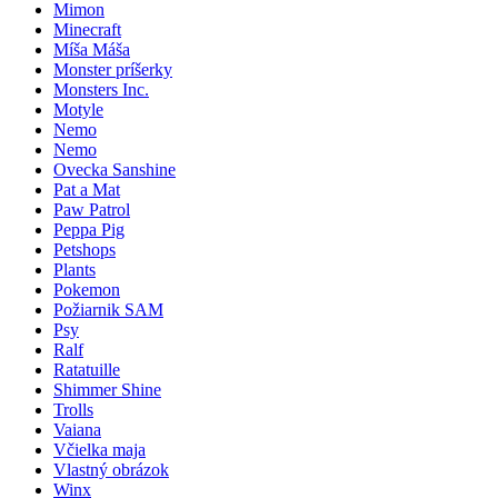
Mimon
Minecraft
Míša Máša
Monster príšerky
Monsters Inc.
Motyle
Nemo
Nemo
Ovecka Sanshine
Pat a Mat
Paw Patrol
Peppa Pig
Petshops
Plants
Pokemon
Požiarnik SAM
Psy
Ralf
Ratatuille
Shimmer Shine
Trolls
Vaiana
Včielka maja
Vlastný obrázok
Winx