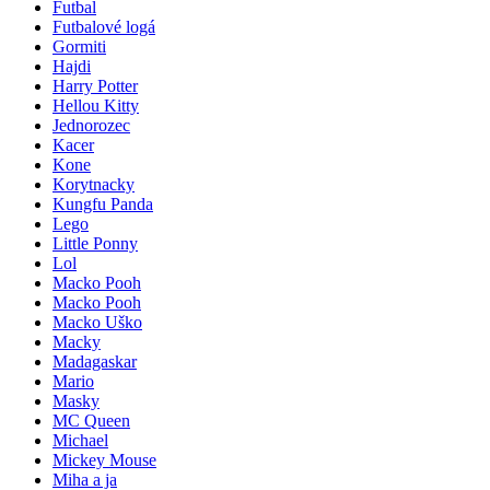
Futbal
Futbalové logá
Gormiti
Hajdi
Harry Potter
Hellou Kitty
Jednorozec
Kacer
Kone
Korytnacky
Kungfu Panda
Lego
Little Ponny
Lol
Macko Pooh
Macko Pooh
Macko Uško
Macky
Madagaskar
Mario
Masky
MC Queen
Michael
Mickey Mouse
Miha a ja