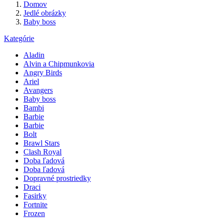
Domov
Jedlé obrázky
Baby boss
Kategórie
Aladin
Alvin a Chipmunkovia
Angry Birds
Ariel
Avangers
Baby boss
Bambi
Barbie
Barbie
Bolt
Brawl Stars
Clash Royal
Doba ľadová
Doba ľadová
Dopravné prostriedky
Draci
Fasirky
Fortnite
Frozen